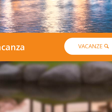
acanza
VACANZE