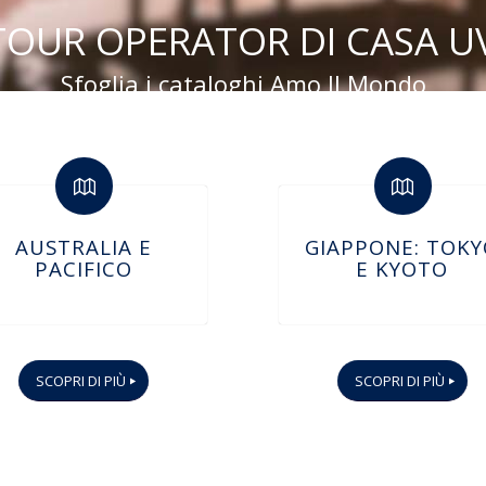
 TOUR OPERATOR DI CASA U
Sfoglia i cataloghi Amo Il Mondo
AUSTRALIA E
GIAPPONE: TOK
PACIFICO
E KYOTO
SCOPRI DI PIÙ
SCOPRI DI PIÙ